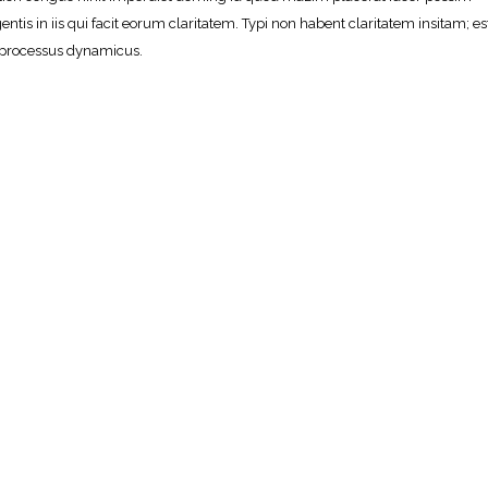
ntis in iis qui facit eorum claritatem. Typi non habent claritatem insitam; es
am processus dynamicus.