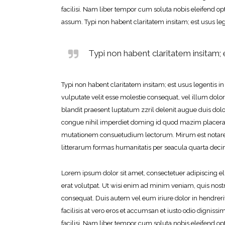
facilisi. Nam liber tempor cum soluta nobis eleifend 
assum. Typi non habent claritatem insitam; est usus lege
Typi non habent claritatem insitam; e
Typi non habent claritatem insitam; est usus legentis in 
vulputate velit esse molestie consequat, vel illum dolore
blandit praesent luptatum zzril delenit augue duis dolor
congue nihil imperdiet doming id quod mazim placerat
mutationem consuetudium lectorum. Mirum est notare
litterarum formas humanitatis per seacula quarta deci
Lorem ipsum dolor sit amet, consectetuer adipiscing 
erat volutpat. Ut wisi enim ad minim veniam, quis nostr
consequat. Duis autem vel eum iriure dolor in hendrerit
facilisis at vero eros et accumsan et iusto odio digniss
facilisi. Nam liber tempor cum soluta nobis eleifend 