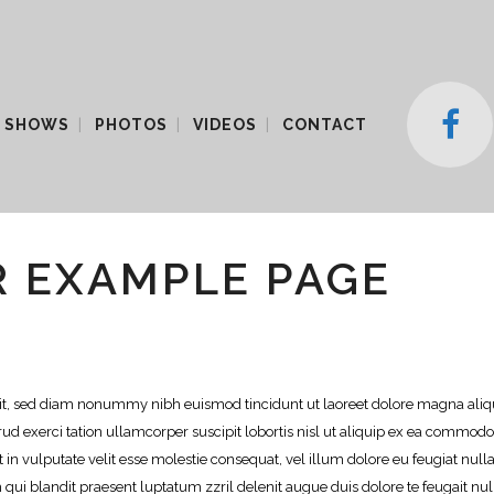
 SHOWS
PHOTOS
VIDEOS
CONTACT
R EXAMPLE PAGE
elit, sed diam nonummy nibh euismod tincidunt ut laoreet dolore magna al
ud exerci tation ullamcorper suscipit lobortis nisl ut aliquip ex ea commodo
 in vulputate velit esse molestie consequat, vel illum dolore eu feugiat null
im qui blandit praesent luptatum zzril delenit augue duis dolore te feugait nul