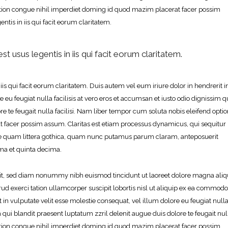
option congue nihil imperdiet doming id quod mazim placerat facer possim
ntis in iis qui facit eorum claritatem.
st usus legentis in iis qui facit eorum claritatem.
iis qui facit eorum claritatem. Duis autem vel eum iriure dolor in hendrerit i
 eu feugiat nulla facilisis at vero eros et accumsan et iusto odio dignissim q
e te feugait nulla facilisi. Nam liber tempor cum soluta nobis eleifend opti
 facer possim assum. Claritas est etiam processus dynamicus, qui sequitur
 quam littera gothica, quam nunc putamus parum claram, anteposuerit
ma et quinta decima.
elit, sed diam nonummy nibh euismod tincidunt ut laoreet dolore magna al
ud exerci tation ullamcorper suscipit lobortis nisl ut aliquip ex ea commodo
 in vulputate velit esse molestie consequat, vel illum dolore eu feugiat null
im qui blandit praesent luptatum zzril delenit augue duis dolore te feugait nul
option congue nihil imperdiet doming id quod mazim placerat facer possim